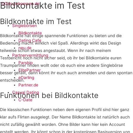
Bildkontakte im Test
100singleboersen.de
Bildkontakte im Test
Singlebörsen
Bildkontakte
Bildkontakte hat einige spannende Funktionen zu bieten und die
Dating Cafe
Bedienung macht wirklich viel Spaß. Allerdings wirkt das Design
neu.de
teilweise schon etwas angestaubt. Wenn ihr nach meinem
Partnervermittlung
Testbericht noch nicht sicher seid, ob ihr bei Bildkontakte euren
Parship
Traumpartner finden wollt oder ob euch eine andere Singlebörse
ElitePartner
besser gefällt, dann könnt ihr euch auch anmelden und dann spontan
eDarling
entscheiden.
Partner.de
Casual Dating
Funktionen bei Bildkontakte
C-Date
Die klassischen Funktionen neben dem eigenen Profil sind hier ganz
klar aufs Flirten ausgelegt. Der Name Bildkontakte ist natürlich auch
nicht zufällig gewählt worden. Ohne Bilder kann hier kein Account
erstellt werden. Ihr könnt schon in der kostenlosen Basisversion von