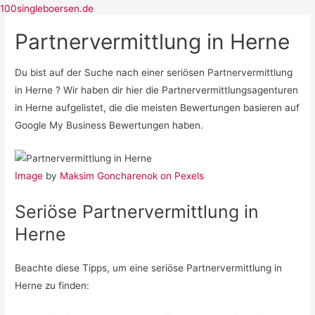
100singleboersen.de
Partnervermittlung in Herne
Singlebörsen
Du bist auf der Suche nach einer seriösen Partnervermittlung
Bildkontakte
in Herne ? Wir haben dir hier die Partnervermittlungsagenturen
Dating Cafe
in Herne aufgelistet, die die meisten Bewertungen basieren auf
neu.de
Google My Business Bewertungen haben.
Partnervermittlung
Parship
ElitePartner
Image
by
Maksim Goncharenok on Pexels
eDarling
Partner.de
Seriöse Partnervermittlung in
Casual Dating
Herne
C-Date
Beachte diese Tipps, um eine seriöse Partnervermittlung in
Herne zu finden: