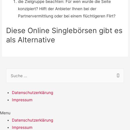
die Zielgruppe beachten: Für wen wurde die Seite
konzipiert? Hilft der Anbieter Ihnen bei der
Partnervermittlung oder bei einem flüchtigeren Flirt?
Diese Online Singlebörsen gibt es
als Alternative
S
u
c
Datenschutzerklärung
h
Impressum
e
n
Menu
a
Datenschutzerklärung
c
Impressum