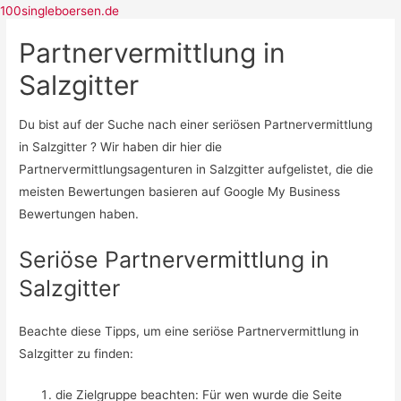
100singleboersen.de
Partnervermittlung in
Salzgitter
Singlebörsen
Bildkontakte
Dating Cafe
Du bist auf der Suche nach einer seriösen Partnervermittlung
neu.de
in Salzgitter ? Wir haben dir hier die
Partnervermittlung
Partnervermittlungsagenturen in Salzgitter aufgelistet, die die
Parship
meisten Bewertungen basieren auf Google My Business
ElitePartner
Bewertungen haben.
eDarling
Seriöse Partnervermittlung in
Partner.de
Casual Dating
Salzgitter
C-Date
Beachte diese Tipps, um eine seriöse Partnervermittlung in
Salzgitter zu finden:
die Zielgruppe beachten: Für wen wurde die Seite