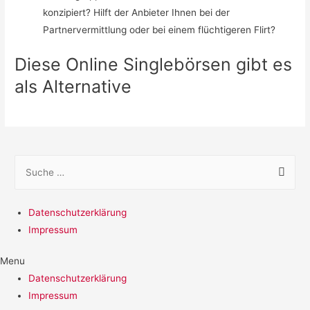
konzipiert? Hilft der Anbieter Ihnen bei der
Partnervermittlung oder bei einem flüchtigeren Flirt?
Diese Online Singlebörsen gibt es
als Alternative
S
u
c
Datenschutzerklärung
h
Impressum
e
n
Menu
a
Datenschutzerklärung
c
Impressum