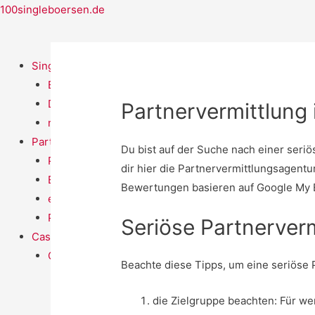
100singleboersen.de
Singlebörsen
Bildkontakte
Dating Cafe
Partnervermittlung
neu.de
Partnervermittlung
Du bist auf der Suche nach einer seri
Parship
dir hier die Partnervermittlungsagentu
ElitePartner
Bewertungen basieren auf Google My
eDarling
Partner.de
Seriöse Partnerver
Casual Dating
C-Date
Beachte diese Tipps, um eine seriöse 
die Zielgruppe beachten: Für wen