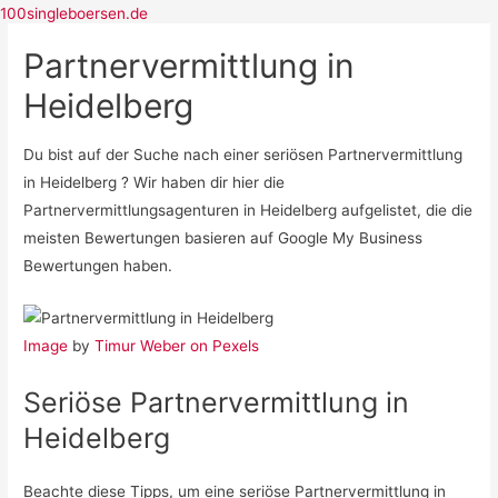
100singleboersen.de
Partnervermittlung in
Heidelberg
Singlebörsen
Bildkontakte
Dating Cafe
Du bist auf der Suche nach einer seriösen Partnervermittlung
neu.de
in Heidelberg ? Wir haben dir hier die
Partnervermittlung
Partnervermittlungsagenturen in Heidelberg aufgelistet, die die
Parship
meisten Bewertungen basieren auf Google My Business
ElitePartner
Bewertungen haben.
eDarling
Partner.de
Casual Dating
Image
by
Timur Weber on Pexels
C-Date
Seriöse Partnervermittlung in
Heidelberg
Beachte diese Tipps, um eine seriöse Partnervermittlung in