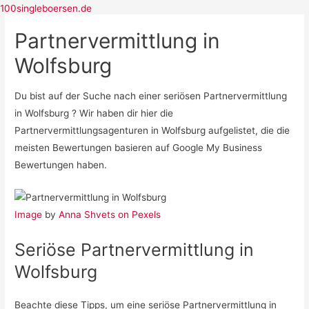
100singleboersen.de
Partnervermittlung in
Wolfsburg
Singlebörsen
Bildkontakte
Dating Cafe
Du bist auf der Suche nach einer seriösen Partnervermittlung
neu.de
in Wolfsburg ? Wir haben dir hier die
Partnervermittlung
Partnervermittlungsagenturen in Wolfsburg aufgelistet, die die
Parship
meisten Bewertungen basieren auf Google My Business
ElitePartner
Bewertungen haben.
eDarling
Partner.de
Casual Dating
Image
by
Anna Shvets on Pexels
C-Date
Seriöse Partnervermittlung in
Wolfsburg
Beachte diese Tipps, um eine seriöse Partnervermittlung in