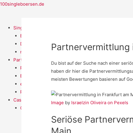
100singleboersen.de
Singlebörsen
Bildkontakte
Dating Cafe
Partnervermittlung 
neu.de
Partnervermittlung
Du bist auf der Suche nach einer seriö
Parship
haben dir hier die Partnervermittlungs
ElitePartner
meisten Bewertungen basieren auf G
eDarling
Partner.de
Casual Dating
Image
by
Israelzin Oliveira on Pexels
C-Date
Seriöse Partnerverm
Main